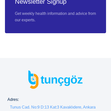
Newsletter Signup
Get weekly health information and advice from
our experts.
Adres:
Tunus Cad. No:9 D:13 Kat:3 Kavaklıdere, Ankara